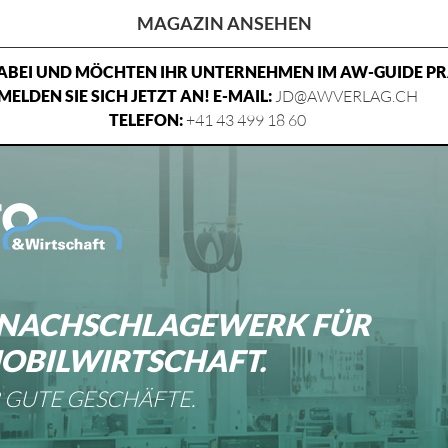
MAGAZIN ANSEHEN
 DABEI UND MÖCHTEN IHR UNTERNEHMEN IM AW-GUIDE P
MELDEN SIE SICH JETZT AN! E-MAIL:
JD@AWVERLAG.CH
TELEFON:
+41 43 499 18 60
S NACHSCHLAGEWERK FÜR
OBILWIRTSCHAFT.
 GUTE GESCHÄFTE.