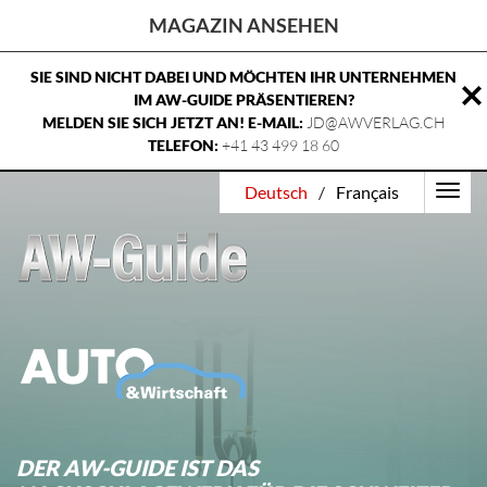
MAGAZIN ANSEHEN
SIE SIND NICHT DABEI UND MÖCHTEN IHR UNTERNEHMEN
IM AW-GUIDE PRÄSENTIEREN?
MELDEN SIE SICH JETZT AN! E-MAIL:
JD@AWVERLAG.CH
TELEFON:
+41 43 499 18 60
Home
Deutsch
/
Français
Magazin ansehen
Über uns
Kontakt
DER AW-GUIDE IST DAS