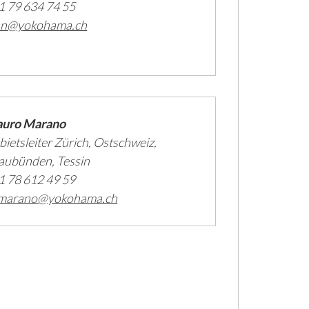
1 79 634 74 55
an@yokohama.ch
uro Marano
bietsleiter Zürich, Ostschweiz,
aubünden, Tessin
1 78 612 49 59
marano@yokohama.ch