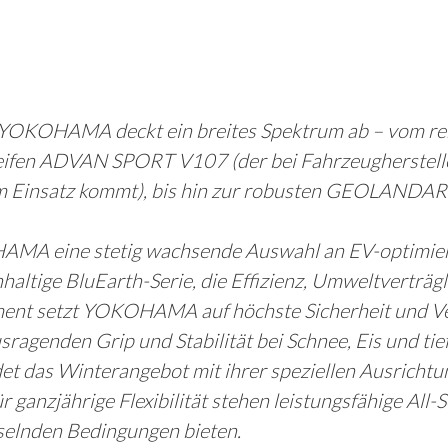
 YOKOHAMA deckt ein breites Spektrum ab – vom 
fen ADVAN SPORT V107 (der bei Fahrzeugherstell
 Einsatz kommt), bis hin zur robusten GEOLANDAR-Li
AMA eine stetig wachsende Auswahl an EV-optimiert
altige BluEarth-Serie, die Effizienz, Umweltverträgli
ment setzt YOKOHAMA auf höchste Sicherheit und Ver
agenden Grip und Stabilität bei Schnee, Eis und ti
t das Winterangebot mit ihrer speziellen Ausrichtu
r ganzjährige Flexibilität stehen leistungsfähige All
selnden Bedingungen bieten.