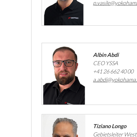
p.vasile@yokoham
Albin Abdi
CEO YSSA
+41 26 662 40 00
a.abdi@yokohama
Tiziano Longo
Gebietsleiter Wes