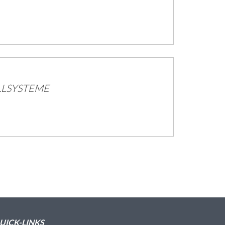
LLSYSTEME
UICK-LINKS