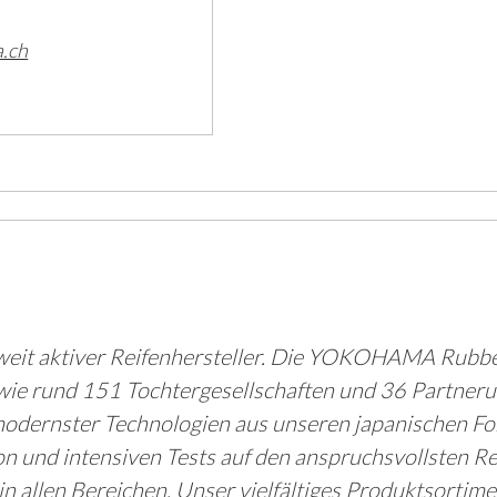
.ch
it aktiver Reifenhersteller. Die YOKOHAMA Rubber
 rund 151 Tochtergesellschaften und 36 Partneru
 modernster Technologien aus unseren japanischen F
on und intensiven Tests auf den anspruchsvollsten R
llen Bereichen. Unser vielfältiges Produktsortimen