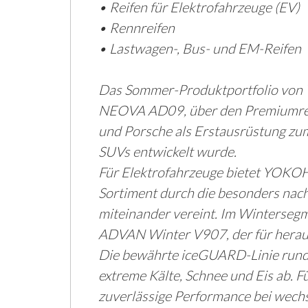
• Reifen für Elektrofahrzeuge (EV)
• Rennreifen
• Lastwagen-, Bus- und EM-Reifen
Das Sommer-Produktportfolio von
NEOVA AD09, über den Premiumrei
und Porsche als Erstausrüstung zum
SUVs entwickelt wurde.
Für Elektrofahrzeuge bietet YOKOH
Sortiment durch die besonders nachh
miteinander vereint. Im Winterseg
ADVAN Winter V907, der für herausr
Die bewährte iceGUARD-Linie runde
extreme Kälte, Schnee und Eis ab. Fü
zuverlässige Performance bei wech