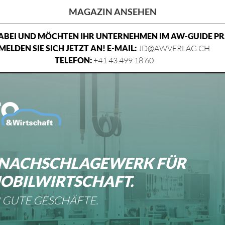
MAGAZIN ANSEHEN
 DABEI UND MÖCHTEN IHR UNTERNEHMEN IM AW-GUIDE P
MELDEN SIE SICH JETZT AN! E-MAIL:
JD@AWVERLAG.CH
TELEFON:
+41 43 499 18 60
S NACHSCHLAGEWERK FÜR
OBILWIRTSCHAFT.
 GUTE GESCHÄFTE.