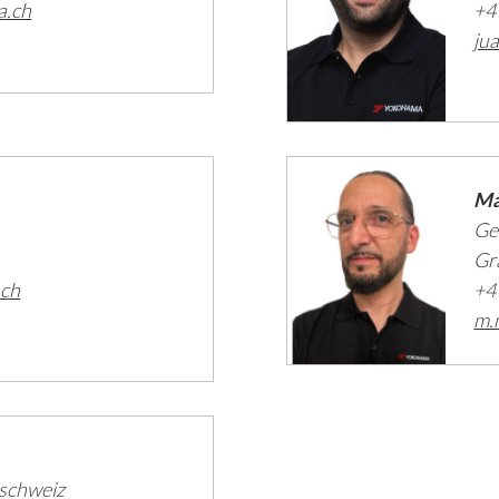
a.ch
+4
ju
Ma
Ge
Gr
.ch
+4
m.
tschweiz