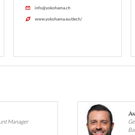
info@yokohama.ch
www.yokohama.eu/dech/
Ju
ount Manager
Geb
Ba