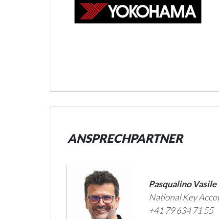
ANSPRECHPARTNER
Pasqualino Vasile
National Key Acc
+41 79 634 71 55