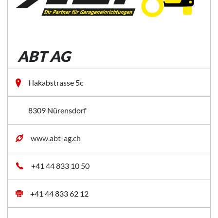
ABT AG
Hakabstrasse 5c
8309 Nürensdorf
www.abt-ag.ch
+41 44 833 10 50
+41 44 833 62 12