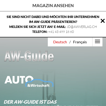
MAGAZIN ANSEHEN
SIE SIND NICHT DABEI UND MÖCHTEN IHR UNTERNEHMEN
IM AW-GUIDE PRÄSENTIEREN?
MELDEN SIE SICH JETZT AN! E-MAIL:
JD@AWVERLAG.CH
TELEFON:
+41 43 499 18 60
Home
Deutsch
/
Français
Magazin ansehen
Über uns
Kontakt
DER AW-GUIDE IST DAS