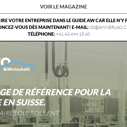
VOIR LE MAGAZINE
RE VOTRE ENTREPRISE DANS LE GUIDE AW CAR ELLE N’Y 
NCEZ-VOUS DÈS MAINTENANT! E-MAIL:
JD@AWVERLAG.C
TÉLÉPHONE:
+41 43 499 18 60
GE DE RÉFÉRENCE POUR LA
EN SUISSE.
AIRES QUI ROULENT.