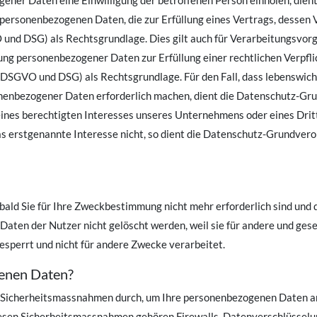
gener Daten eine Einwilligung der betroffenen Person einholen, di
ersonenbezogenen Daten, die zur Erfüllung eines Vertrags, dessen Ve
und DSG) als Rechtsgrundlage. Dies gilt auch für Verarbeitungsvorg
ng personenbezogener Daten zur Erfüllung einer rechtlichen Verpfli
DSGVO und DSG) als Rechtsgrundlage. Für den Fall, dass lebenswicht
onenbezogener Daten erforderlich machen, dient die Datenschutz-
ines berechtigten Interesses unseres Unternehmens oder eines Dritt
as erstgenannte Interesse nicht, so dient die Datenschutz-Grundve
bald Sie für Ihre Zweckbestimmung nicht mehr erforderlich sind und 
ten der Nutzer nicht gelöscht werden, weil sie für andere und geset
esperrt und nicht für andere Zwecke verarbeitet.
genen Daten?
ve Sicherheitsmassnahmen durch, um Ihre personenbezogenen Daten 
esen Sicherheitsmassnahmen gehören Firewalls, Datenverschlüsselung